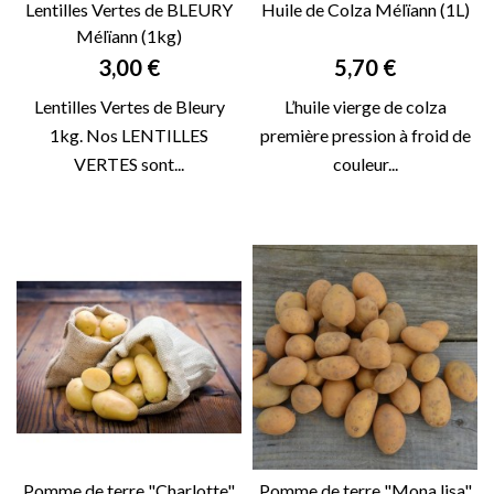
Lentilles Vertes de BLEURY
Huile de Colza Mélïann (1L)
Mélïann (1kg)
Prix
Prix
3,00 €
5,70 €
Lentilles Vertes de Bleury
L’huile vierge de colza
1kg. Nos LENTILLES
première pression à froid de
VERTES sont...
couleur...
Pomme de terre "Charlotte"
Pomme de terre "Mona lisa"