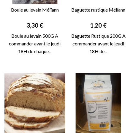
Boule au levain Mélïann
Baguette rustique Mélïann
Prix
Prix
3,30 €
1,20 €
Boule au levain 500G A
Baguette Rustique 200G A
commander avant le jeudi
commander avant le jeudi
18H de chaque...
18H de...