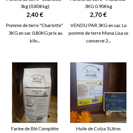
3kg (0.80€kg)
3KG 0.90€kg
Prix
Prix
2,40 €
2,70 €
Pomme de terre "Charlotte"
VENDU PAR 3KG en sac La
3KG en sac 0,80KG prix au
pomme de terre Mona Lisa se
kilo...
conserve 2...
Farine de Blé Complète
Huile de Colza 5Litres