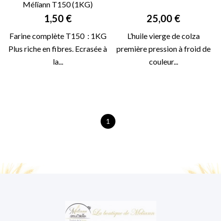
Mélïann T150 (1KG)
Prix
Prix
1,50 €
25,00 €
Farine complète T150 : 1KG
L’huile vierge de colza
Plus riche en fibres. Ecrasée à
première pression à froid de
la...
couleur...
1