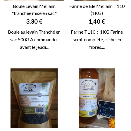
Boule Levain Mélïann
Farine de Blé Méliann T110
"tranchée mise en sac"
(1KG)
Prix
Prix
3,30 €
1,40 €
Boule au levain Tranché en
Farine T110 : 1KG Farine
sac 500G A commander
semi-complète, riche en
avant le jeudi...
fibres....